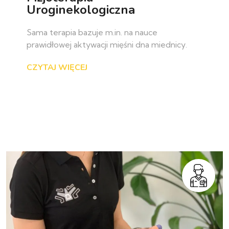
Uroginekologiczna
Sama terapia bazuje m.in. na nauce
prawidłowej aktywacji mięśni dna miednicy.
CZYTAJ WIĘCEJ