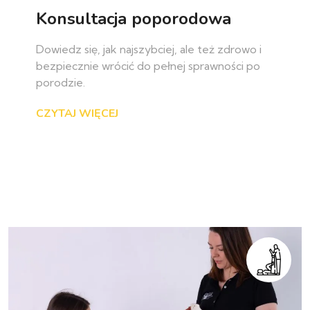
Konsultacja poporodowa
Dowiedz się, jak najszybciej, ale też zdrowo i
bezpiecznie wrócić do pełnej sprawności po
porodzie.
CZYTAJ WIĘCEJ