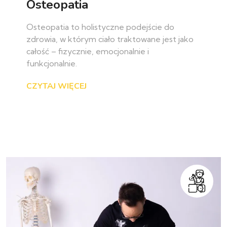
Osteopatia
Osteopatia to holistyczne podejście do
zdrowia, w którym ciało traktowane jest jako
całość – fizycznie, emocjonalnie i
funkcjonalnie.
CZYTAJ WIĘCEJ