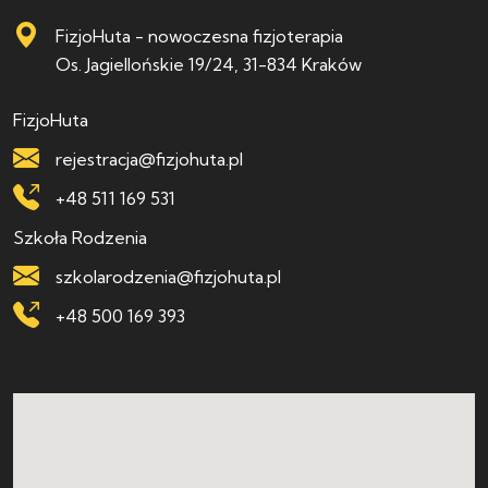
FizjoHuta - nowoczesna fizjoterapia
Os. Jagiellońskie 19/24, 31-834 Kraków
FizjoHuta
rejestracja@fizjohuta.pl
+48 511 169 531
Szkoła Rodzenia
szkolarodzenia@fizjohuta.pl
+48 500 169 393