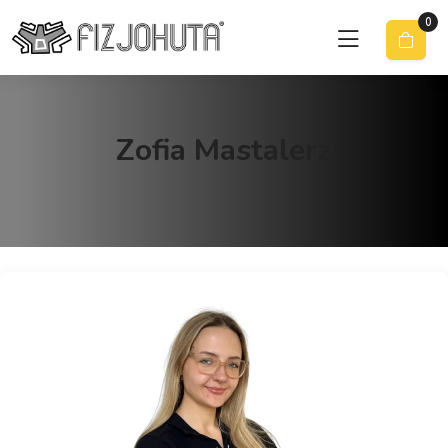
0
Zofia Mastalerz