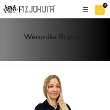
0
Weronika Bryndal