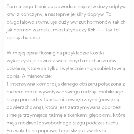
Forma tego treningu powoduje najpierw duży odpływ
krwi z kończyny, a następnie jej silny dopływ. To
długofalowo stymuluje duży wyrzut hormonów takich
jak hormon wzrostu, miostatyna czy IGF-1 – tak to
opisują badania.
W mojej opinii flossing na przykładzie kostki
wykorzystuje również wiele innych mechanizmów
działania, które są tylko i wyłącznie moją subiektywną
opinią. A mianowicie:
1. Intensywna kompresja danego obszaru połączona z
ruchem może wywoływać swego rodzaju mobilizacje
ślizgu pomiędzy tkankami zewnętrznymi (powięzią
powierzchowną), która jest zatrzymywana poprzez
silnie ją trzymajacą taśmę a tkankami głębokimi, które
mają możliwość swobodnego ślizgu podczas ruchu.
Pozwala to na poprawę tego ślizgu i zwiększa