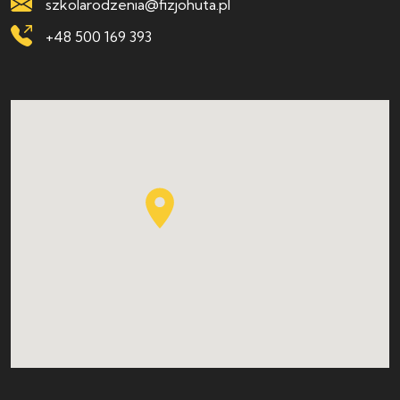
szkolarodzenia@fizjohuta.pl
+48 500 169 393