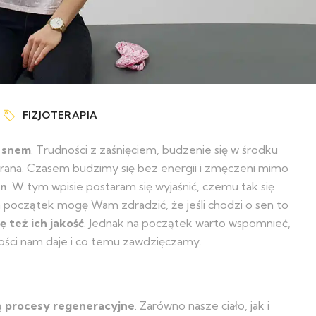
FIZJOTERAPIA
 snem
. Trudności z zaśnięciem, budzenie się w środku
 rana. Czasem budzimy się bez energii i zmęczeni mimo
in
. W tym wpisie postaram się wyjaśnić, czemu tak się
Na początek mogę Wam zdradzić, że jeśli chodzi o sen to
ę też ich jakość
. Jednak na początek warto wspomnieć,
tości nam daje i co temu zawdzięczamy.
ą
procesy regeneracyjne
. Zarówno nasze ciało, jak i