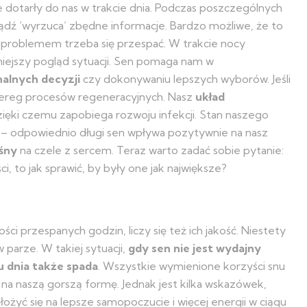
e dotarły do nas w trakcie dnia. Podczas poszczególnych
bądź ‘wyrzuca’ zbędne informacje. Bardzo możliwe, że to
 problemem trzeba się przespać. W trakcie nocy
niejszy pogląd sytuacji. Sen pomaga nam w
alnych decyzji
czy dokonywaniu lepszych wyborów. Jeśli
szereg procesów regeneracyjnych. Nasz
układ
zięki czemu zapobiega rozwoju infekcji. Stan naszego
j – odpowiednio długi sen wpływa pozytywnie na nasz
śny
na czele z sercem. Teraz warto zadać sobie pytanie:
, to jak sprawić, by były one jak największe?
ści przespanych godzin, liczy się też ich jakość. Niestety
 parze. W takiej sytuacji,
gdy sen nie jest wydajny
u dnia także spada
. Wszystkie wymienione korzyści snu
 na naszą gorszą formę. Jednak jest kilka wskazówek,
łożyć się na lepsze samopoczucie i więcej energii w ciągu