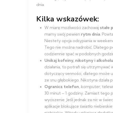
dnia.
Kilka wskazówek:
W miarę możliwości zachowaj
stałe 
mamy swój pewien
rytm dnia
. Powt
Niestety opcja odsypiania w weekend
Tego nie można nadrobić. Dlatego po
codziennie spać w podobnych godzi
Unikaj kofeiny, nikotyny i alkoho
działania, to potrafi się utrzymywać
dotyczący senności, dlatego może utr
ze snu głębokiego. Nikotyna działa po
Ogranicz telefon
, komputer, telew
30 minut – 1 godziny. Zamiast tego po
wyciszenie. Jeśli jednak za nic w świe
aplikacje blokujące światło niebieski
niebieskie. Wtedy unikniesz dodat