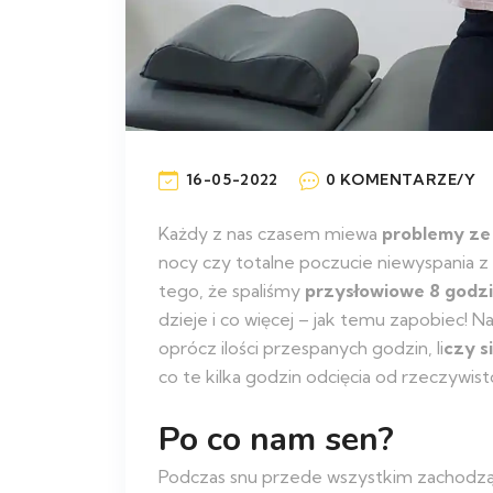
16-05-2022
0 KOMENTARZE/Y
Każdy z nas czasem miewa
problemy ze
nocy czy totalne poczucie niewyspania z
tego, że spaliśmy
przysłowiowe 8 godz
dzieje i co więcej – jak temu zapobiec! 
oprócz ilości przespanych godzin, li
czy si
co te kilka godzin odcięcia od rzeczywis
Po co nam sen?
Podczas snu przede wszystkim zachodz