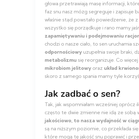
głowa przetrawiają masę informacji, któr
faz snu nasz mózg segreguje i zapisuje 
właśnie stąd powstało powiedzenie, że z
wszystko się porządkuje i rano mamy jaś
zapamiętywaniu i podejmowaniu racjon
chodzi o nasze ciało, to sen uruchamia 
odpornościowy
uzupełnia swoje braki, d
metabolizmu
się reorganizuje. Co więce
mikrobiom jelitowy
oraz
układ krwiono
skoro z samego spania mamy tyle korzyści
Jak zadbać o sen?
Tak, jak wspomniałam wcześniej oprócz ilo
często te dwie zmienne nie idą ze sobą w
jakościowo, to nasza wydajność w ciąg
są na niższym poziomie, co przekłada się
które mogą tę jakość snu poprawić i prze