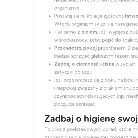
organizmie.
Postaraj się na kolację zjeść coś
łatw
Wtedy organizm skupi się na regenera
Tak samo z
piciem
. Jeśli wypijesz d
w środku nocy, żeby pójść do toalety
Przewietrz pokój
przed snem. Dzięk
będzie sprzyjać głębszym fazom snu
Zadbaj o ciemność i ciszę
w sypialni
zatyczki do uszu.
Jeśli przewracasz się z boku na bok 
i niepokój związany z brakiem snu powo
czynnościach relaksujących (np. medy
poczucie senności.
Zadbaj o higienę swo
To kilka z podstawowych porad, które m
zadbasz o swoją higienę snu, możesz zau