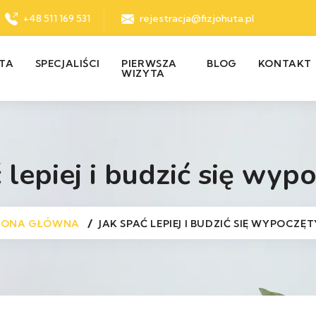
+48 511 169 531
rejestracja@fizjohuta.pl
TA
SPECJALIŚCI
PIERWSZA
BLOG
KONTAKT
WIZYTA
 lepiej i budzić się wy
RONA GŁÓWNA
JAK SPAĆ LEPIEJ I BUDZIĆ SIĘ WYPOCZĘ