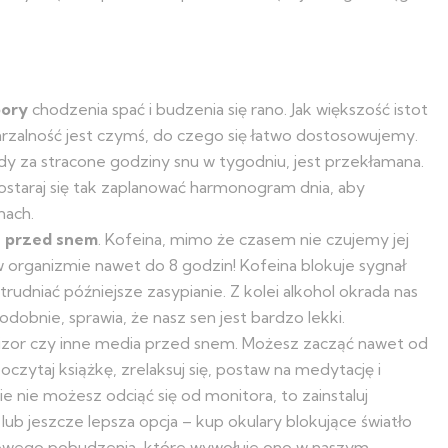
pory
chodzenia spać i budzenia się rano. Jak większość istot
arzalność jest czymś, do czego się łatwo dostosowujemy.
y za stracone godziny snu w tygodniu, jest przekłamana.
staraj się tak zaplanować harmonogram dnia, aby
nach.
lu przed snem
. Kofeina, mimo że czasem nie czujemy jej
 w organizmie nawet do 8 godzin! Kofeina blokuje sygnał
udniać późniejsze zasypianie. Z kolei alkohol okrada nas
dobnie, sprawia, że nasz sen jest bardzo lekki.
izor czy inne media przed snem. Możesz zacząć nawet od
czytaj książkę, zrelaksuj się, postaw na medytację i
cie nie możesz odciąć się od monitora, to zainstaluj
e lub jeszcze lepsza opcja – kup okulary blokujące światło
kowego pobudzenia, które wywołuje ono w naszym