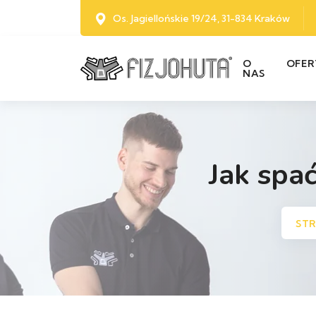
Os. Jagiellońskie 19/24, 31-834 Kraków
O
OFER
NAS
Jak spać
ST