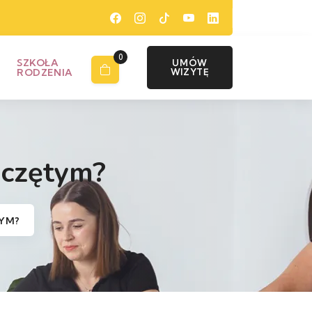
0
SZKOŁA
UMÓW
RODZENIA
WIZYTĘ
poczętym?
TYM?