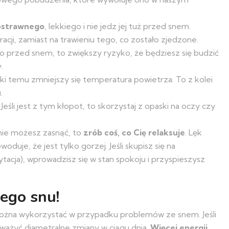
ostrawnego
, lekkiego i nie jedz jej tuż przed snem.
cji, zamiast na trawieniu tego, co zostało zjedzone.
użo przed snem, to zwiększy ryzyko, że będziesz się budzić
.
i temu zmniejszy się temperatura powietrza. To z kolei
.
. Jeśli jest z tym kłopot, to skorzystaj z opaski na oczy czy
i nie możesz zasnąć, to
zrób coś, co Cię relaksuje
. Lęk
duje, że jest tylko gorzej. Jeśli skupisz się na
tacja), wprowadzisz się w stan spokoju i przyspieszysz
jego snu!
ożna wykorzystać w przypadku problemów ze snem. Jeśli
ważyć diametralne zmiany w ciągu dnia.
Więcej energii