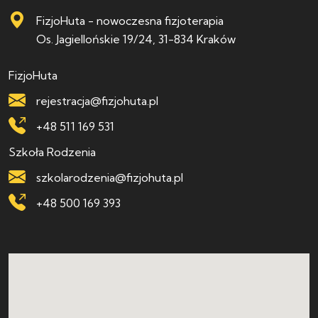
FizjoHuta - nowoczesna fizjoterapia
Os. Jagiellońskie 19/24, 31-834 Kraków
FizjoHuta
rejestracja@fizjohuta.pl
+48 511 169 531
Szkoła Rodzenia
szkolarodzenia@fizjohuta.pl
+48 500 169 393