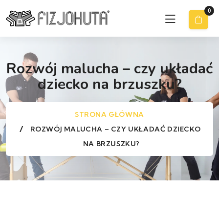
0
Rozwój malucha – czy układać
dziecko na brzuszku?
STRONA GŁÓWNA
ROZWÓJ MALUCHA – CZY UKŁADAĆ DZIECKO
NA BRZUSZKU?